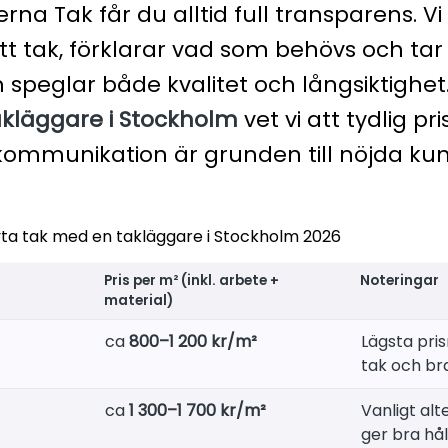
a Tak får du alltid full transparens. Vi
tt tak, förklarar vad som behövs och ta
m speglar både kvalitet och långsiktighe
akläggare i Stockholm
vet vi att tydlig pr
 kommunikation är grunden till nöjda kun
byta tak med en takläggare i Stockholm 2026
Pris per m² (inkl. arbete +
Noteringar
material)
ca
800–1 200 kr/m²
Lägsta pris
tak och br
ca
1 300–1 700 kr/m²
Vanligt alte
ger bra hål