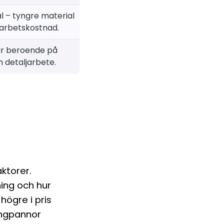
 – tyngre material
arbetskostnad.
rar beroende på
h detaljarbete.
ktorer.
ning och hur
högre i pris
ongpannor