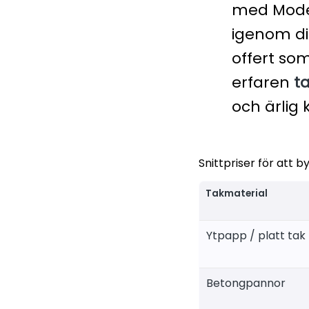
med Modern
igenom di
offert so
erfaren
t
och ärlig
Snittpriser för att 
Takmaterial
Ytpapp / platt tak
Betongpannor