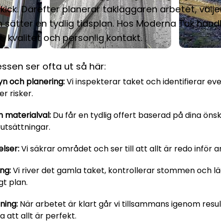
ick. Därefter planerar takläggaren arbetet, väljer
 sätter en tydlig tidsplan. Hos Moderna Tak handl
 kvalitet och personlig kontakt.
ssen ser ofta ut så här:
n och planering:
Vi inspekterar taket och identifierar ev
er risker.
h materialval:
Du får en tydlig offert baserad på dina ön
rutsättningar.
lser:
Vi säkrar området och ser till att allt är redo inför a
ng:
Vi river det gamla taket, kontrollerar stommen och l
gt plan.
ning:
När arbetet är klart går vi tillsammans igenom resul
a att allt är perfekt.