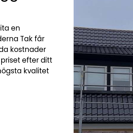
ita en
erna Tak får
olda kostnader
riset efter ditt
högsta kvalitet