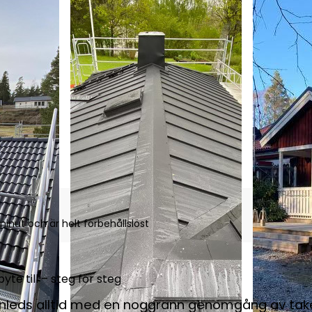
inut och är helt förbehållslöst
yte till – steg för steg
 inleds alltid med en noggrann genomgång av tak