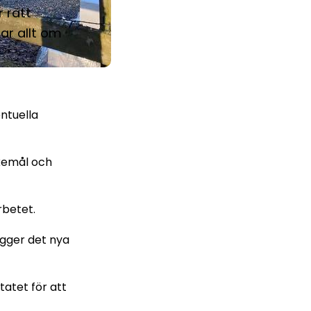
 rätt
ar allt om
entuella
skemål och
rbetet.
ägger det nya
tatet för att