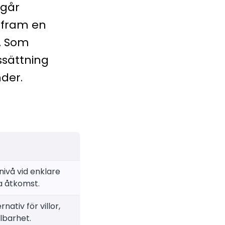
 går
r fram en
t. Som
issättning
der.
nivå vid enklare
a åtkomst.
rnativ för villor,
lbarhet.