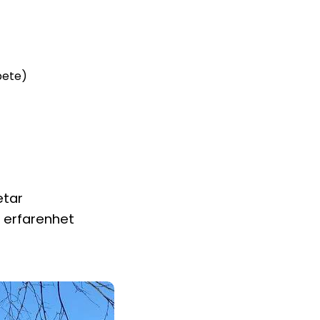
bete)
etar
g erfarenhet