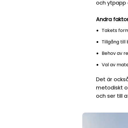
och ytpapp ä
Andra faktor
Takets form
Tillgång til
Behov av re
Val av mate
Det är också
metodiskt oc
och ser till 