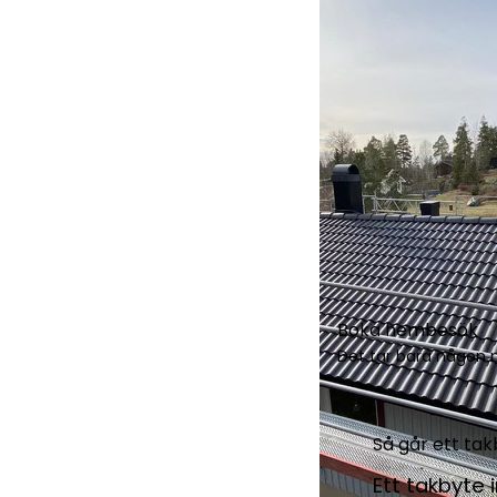
Boka hembesök
Det tar bara någon m
Så går ett takb
Ett takbyte