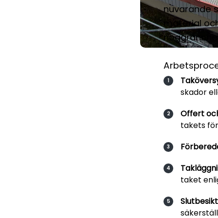
nuvarande sk
material och
noggrannhet,
Arbetsproce
Taköversy
skador ell
Offert oc
takets fö
Förberede
Takläggni
taket enli
Slutbesikt
säkerställ