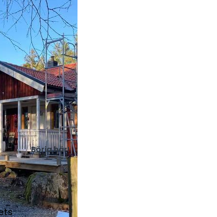
Börja här!
ets