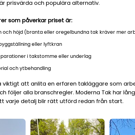
r prisvärda och populära alternativ.
er som påverkar priset är:
 och höjd (branta eller oregelbundna tak kräver mer ar
l byggställning eller lyftkran
parationer i takstomme eller underlag
rial och ytbehandling
 viktigt att anlita en erfaren takläggare som arb
h följer alla branschregler. Moderna Tak har lån
att varje detalj blir rätt utförd redan från start.