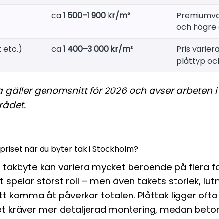
ca
1 500–1 900 kr/m²
Premiumval
och högre 
 etc.)
ca
1 400–3 000 kr/m²
Pris varie
plåttyp oc
a gäller genomsnitt för 2026 och avser arbeten i
ådet.
priset när du byter tak i Stockholm?
t takbyte kan variera mycket beroende på flera fa
t spelar störst roll – men även takets storlek, lut
att komma åt påverkar totalen. Plåttak ligger ofta 
t kräver mer detaljerad montering, medan bet